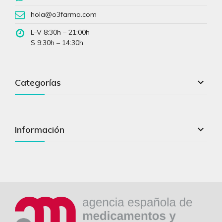
hola@o3farma.com
L–V 8:30h – 21:00h
S 9:30h – 14:30h

Categorías

Información