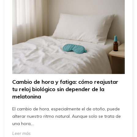
,
Cambio de hora y fatiga: cómo reajustar
¿
tu reloj biológico sin depender de la
m
melatonina
l
C
El cambio de hora, especialmente el de otoño, puede
c
alterar nuestro ritmo natural. Aunque solo se trata de
p
una hora,...
L
Leer más