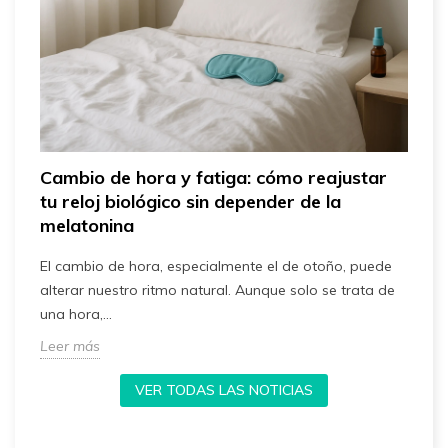
,
Cambio de hora y fatiga: cómo reajustar
¿
tu reloj biológico sin depender de la
m
melatonina
l
C
El cambio de hora, especialmente el de otoño, puede
c
alterar nuestro ritmo natural. Aunque solo se trata de
p
una hora,...
L
Leer más
VER TODAS LAS NOTICIAS