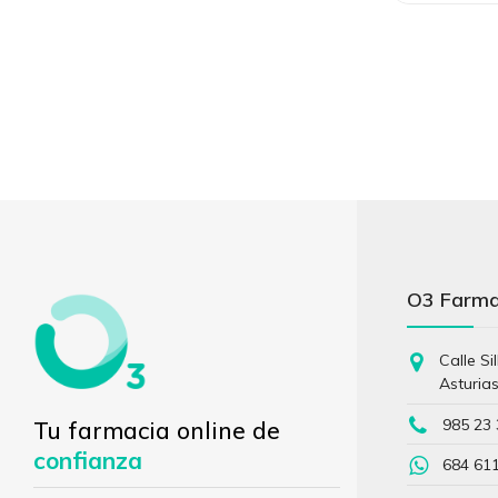
O3 Farm
Calle Si
Asturia
985 23 
Tu farmacia online de
confianza
684 61