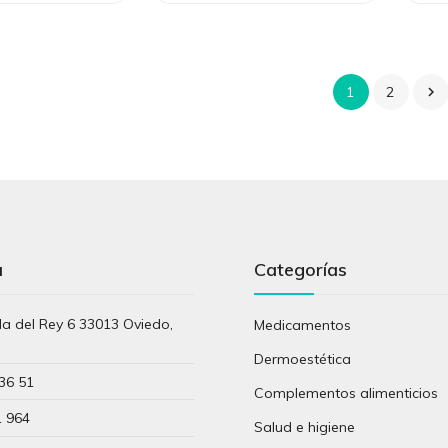
1
2

a
Categorías
lla del Rey 6 33013 Oviedo,
Medicamentos
s
Dermoestética
36 51
Complementos alimenticios
1 964
Salud e higiene