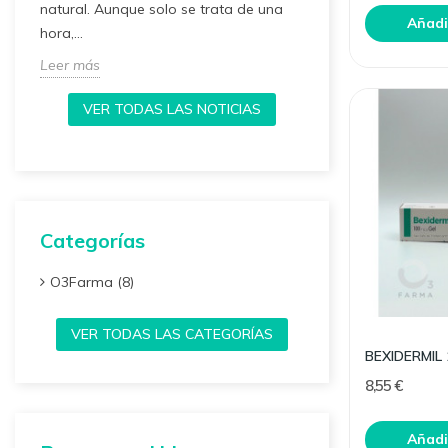
natural. Aunque solo se trata de una
la llegada del ot
Añadir
hora,...
surge la...
Leer más
Leer más
VER TODAS LAS NOTICIAS
Categorías
O3Farma (8)
VER TODAS LAS CATEGORÍAS
8,55 €
Añadir