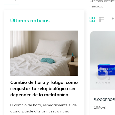
Cremas antiinf
médica.
H
Últimas noticias
Cambio de hora y fatiga: cómo
¿Eliminar el 
reajustar tu reloj biológico sin
Por qué mant
depender de la melatonina
salud y tu de
El cambio de hora, especialmente el de
Cada año vuelve 
10,46 €
s
otoño, puede alterar nuestro ritmo
sentido seguir c