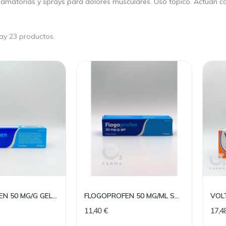
lamatorias y sprays para dolores musculares. Uso tópico. Actúan co
ay 23 productos.
cambio de hora?
Astenia otoñal: qué es, por qué
enerlo mejora tu
ocurre y cómo combatir el
scanso
cansancio estacional
FLOGOPROFEN 50 MG/G GEL TOPICO 60 G
FLOGOPROFEN 50 MG/ML SOLUCION TOPICA 100 ML
el debate: ¿tiene
¿Te notas más cansado, con menos
11,40 €
17,4
ambiando la hora? Con
energía o desanimado desde que