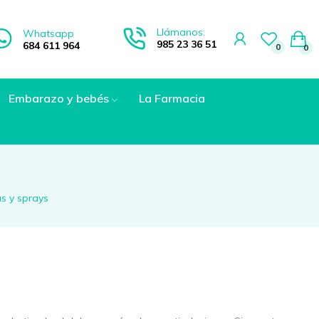
Llámanos:
Whatsapp
985 23 36 51
684 611 964
0
0
Embarazo y bebés
La Farmacia
s y sprays