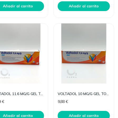
componente fundamental de nuestro
cuidar nuestra salu
Añadir al carrito
Añadir al carrito
cuerpo y...
de...
Leer más
Leer más
VOLTADOL 11.6 MG/G GEL TOPICO 100 G
VOLTADOL 10 MG/G GEL TOPICO 60 G
9 €
9,88 €
Añadir al carrito
Añadir al carrito