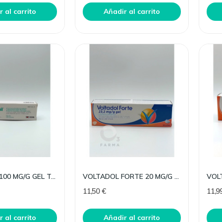
oño o la primavera,
empezó el otoño? No estás solo.
 al carrito
Añadir al carrito
Muchas personas...
Leer más
BEXIDERMIL 100 MG/G GEL TOPICO 50 G
VOLTADOL FORTE 20 MG/G GEL TOPICO 50 G
11,50 €
11,9
 al carrito
Añadir al carrito