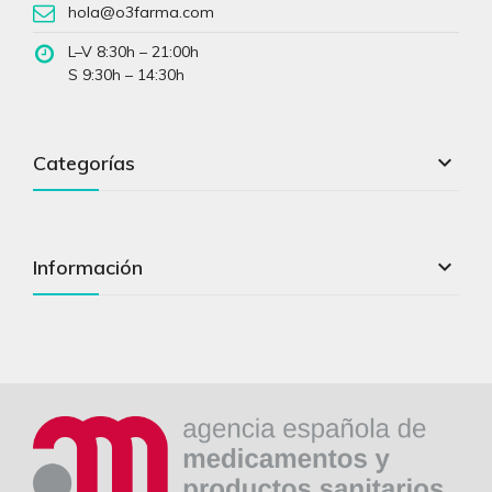
hola@o3farma.com
L–V 8:30h – 21:00h
S 9:30h – 14:30h

Categorías

Información