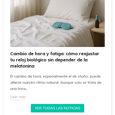
,
Cambio de hora y fatiga: cómo reajustar
¿
tu reloj biológico sin depender de la
m
melatonina
l
C
El cambio de hora, especialmente el de otoño, puede
c
alterar nuestro ritmo natural. Aunque solo se trata de
p
una hora,...
L
Leer más
VER TODAS LAS NOTICIAS