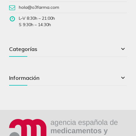
hola@o3farma.com
L–V 8:30h – 21:00h
S 9:30h – 14:30h

Categorías

Información