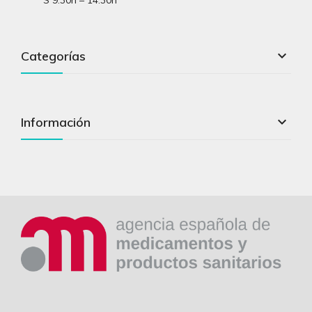
S 9:30h – 14:30h

Categorías

Información