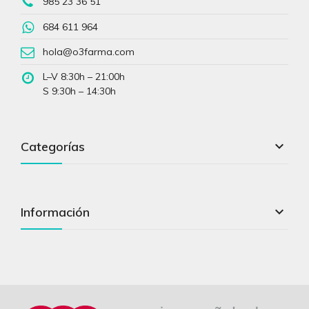
985 23 36 51
684 611 964
hola@o3farma.com
L–V 8:30h – 21:00h
S 9:30h – 14:30h

Categorías

Información