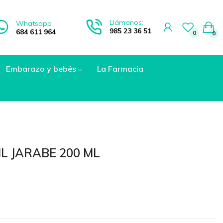
Llámanos:
Whatsapp
985 23 36 51
684 611 964
0
0
Embarazo y bebés
La Farmacia
ML JARABE 200 ML