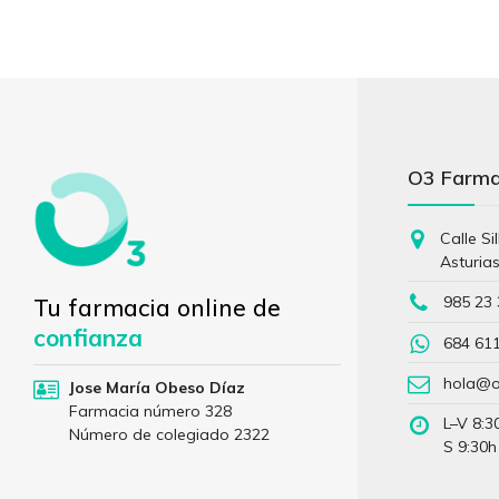
O3 Farm
Calle Si
Asturia
985 23 
Tu farmacia online de
confianza
684 61
hola@o
Jose María Obeso Díaz
Farmacia número 328
L–V 8:3
Número de colegiado 2322
S 9:30h