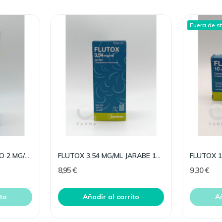
Fuera de s
BISOLVON ANTITUSIVO 2 MG/ML 200ML
FLUTOX 3.54 MG/ML JARABE 120 ML
8,95 €
9,30 €
ito
Añadir al carrito
Añ