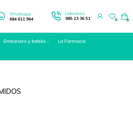
Llámanos:
Whatsapp
985 23 36 51
684 611 964
0
0
Embarazo y bebés
La Farmacia
IMIDOS