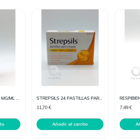
UTABON ADULTOS 0.5 MG/ML NEBULIZADOR NASAL 15 ML
STREPSILS 24 PASTILLAS PARA CHUPAR MIEL LIMON
11,70 €
7,49 €
ito
Añadir al carrito
Añ