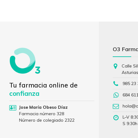
O3 Farm
Calle Si
Asturia
985 23 
Tu farmacia online de
confianza
684 61
hola@o
Jose María Obeso Díaz
Farmacia número 328
L–V 8:3
Número de colegiado 2322
S 9:30h