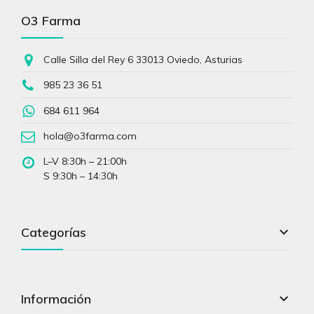
O3 Farma
Calle Silla del Rey 6 33013 Oviedo, Asturias
985 23 36 51
684 611 964
hola@o3farma.com
L–V 8:30h – 21:00h
S 9:30h – 14:30h

Categorías

Información