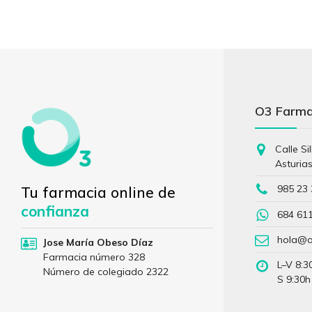
O3 Farm
Calle Si
Asturia
985 23 
Tu farmacia online de
confianza
684 61
hola@o
Jose María Obeso Díaz
Farmacia número 328
L–V 8:3
Número de colegiado 2322
S 9:30h