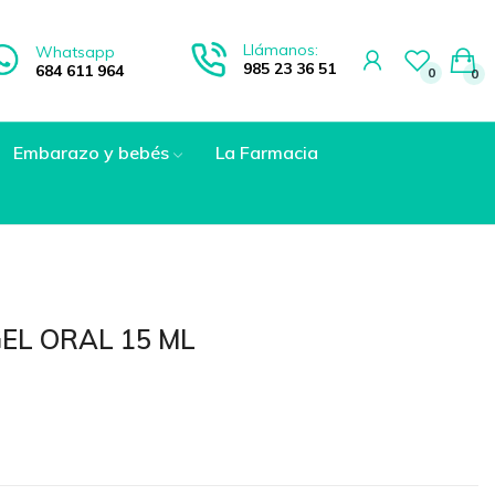
Llámanos:
Whatsapp
985 23 36 51
684 611 964
0
0
Embarazo y bebés
La Farmacia
EL ORAL 15 ML