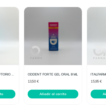
ABOCA OROBEN COLUTORIO ORAL 150 ML
ODDENT FORTE GEL ORAL 8 ML
13,50 €
15,95 €
ito
Añadir al carrito
Añ