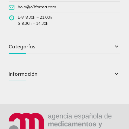
hola@o3farma.com
L–V 8:30h – 21:00h
S 9:30h – 14:30h

Categorías

Información