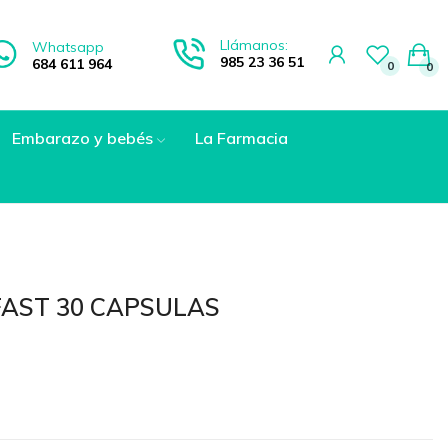
Llámanos:
Whatsapp
985 23 36 51
684 611 964
0
0
Embarazo y bebés
La Farmacia
FAST 30 CAPSULAS