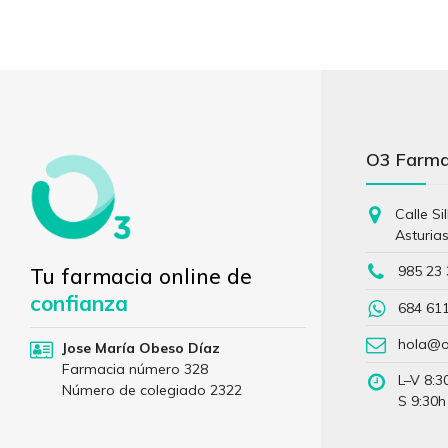
O3 Farm
Calle Si
Asturia
985 23 
Tu farmacia online de
confianza
684 61
hola@o
Jose María Obeso Díaz
Farmacia número 328
L–V 8:3
Número de colegiado 2322
S 9:30h