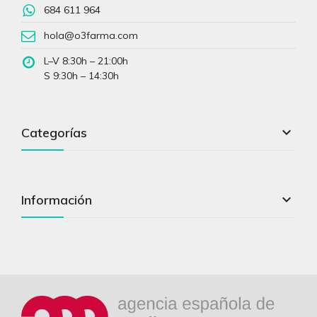
684 611 964
hola@o3farma.com
L–V 8:30h – 21:00h
S 9:30h – 14:30h

Categorías

Información