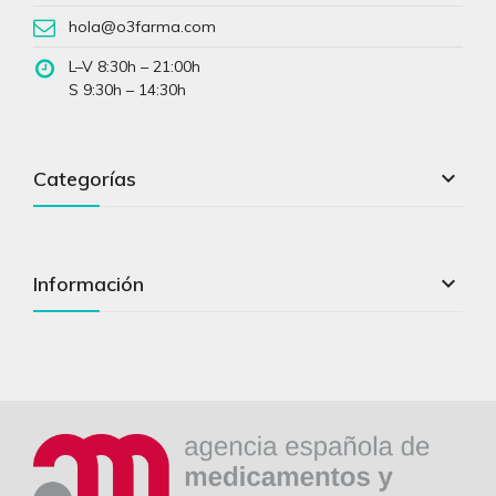
hola@o3farma.com
L–V 8:30h – 21:00h
S 9:30h – 14:30h

Categorías

Información