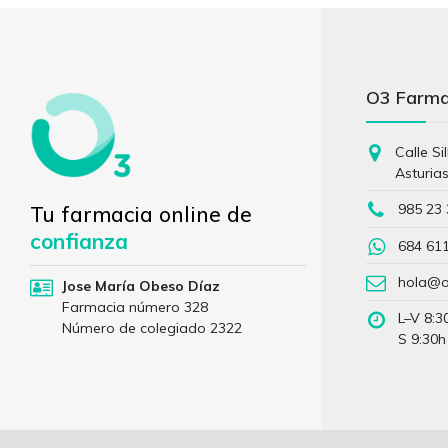
O3 Farm
Calle Si
Asturia
985 23 
Tu farmacia online de
confianza
684 61
hola@o
Jose María Obeso Díaz
Farmacia número 328
L–V 8:3
Número de colegiado 2322
S 9:30h