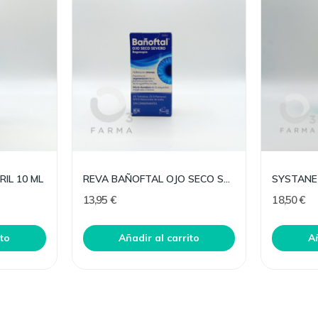
IL 10 ML
REVA BAÑOFTAL OJO SECO SEVERO
13,95 €
18,50 €
ito
Añadir al carrito
Añ