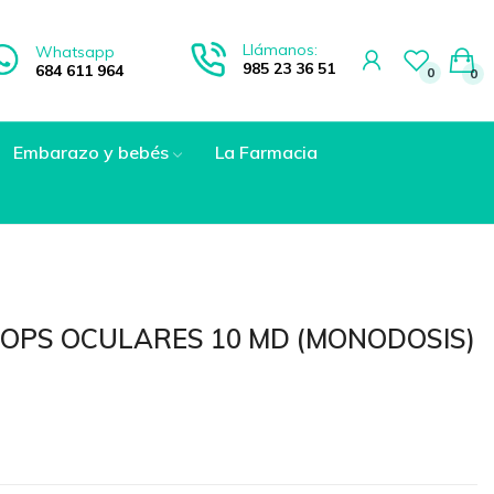
Llámanos:
Whatsapp
985 23 36 51
684 611 964
0
0
Embarazo y bebés
La Farmacia
ROPS OCULARES 10 MD (MONODOSIS)