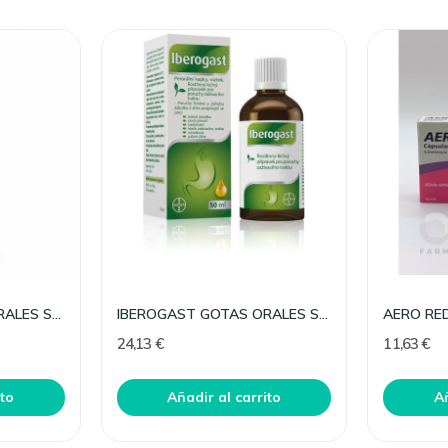
IBEROGAST GOTAS ORALES SOLUCION 100 ML
IBEROGAST GOTAS ORALES SOLUCION 50 ML
24,13 €
11,63 €
ito
Añadir al carrito
Añ