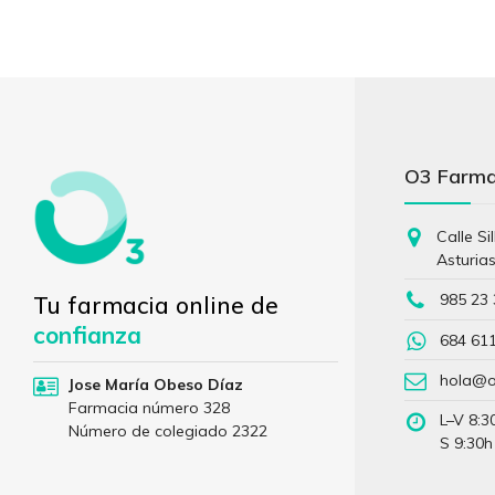
O3 Farm
Calle Si
Asturia
985 23 
Tu farmacia online de
confianza
684 61
hola@o
Jose María Obeso Díaz
Farmacia número 328
L–V 8:3
Número de colegiado 2322
S 9:30h