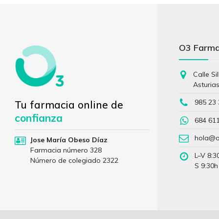
O3 Farm
Calle Si
Asturia
985 23 
Tu farmacia online de
confianza
684 61
hola@o
Jose María Obeso Díaz
Farmacia número 328
L–V 8:3
Número de colegiado 2322
S 9:30h