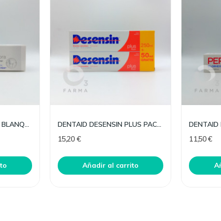
DENTAID VITIS PASTA BLANQUEADORA 100 ML
DENTAID DESENSIN PLUS PACK PASTA 150 ML 2UD
15,20 €
11,50 €
ito
Añadir al carrito
Añ