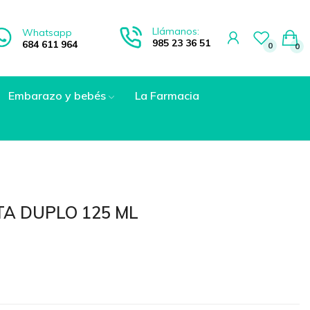
Llámanos:
Whatsapp
985 23 36 51
684 611 964
0
0
Embarazo y bebés
La Farmacia
TA DUPLO 125 ML