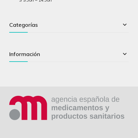
S 9:30h – 14:30h

Categorías

Información